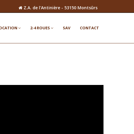
Z.A. de l'Antinière - 53150 Montsûrs
OCATION
2-4 ROUES
SAV
CONTACT