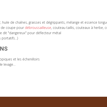
, huile de chaînes, graisses et dégrippants, mélange et essence lo
ils de coupe pour
débroussailleuse
, couteau taillis, couteaux à herbe,
pe dit "dangereux" pour déflecteur métal
s portatifs…)
ONS
iques et les échenilloirs
de levage…